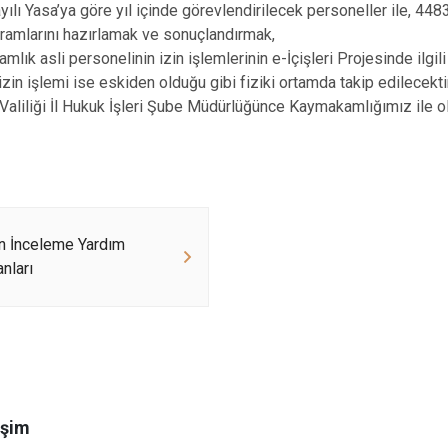
ılı Yasa’ya göre yıl içinde görevlendirilecek personeller ile, 448
ramlarını hazırlamak ve sonuçlandırmak,
lık asli personelinin izin işlemlerinin e-İçişleri Projesinde ilgil
izin işlemi ise eskiden olduğu gibi fiziki ortamda takip edilecektir
Valiliği İl Hukuk İşleri Şube Müdürlüğünce Kaymakamlığımız ile olan
n İnceleme Yardım
nları
işim