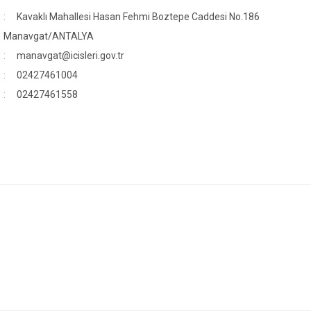
Kavaklı Mahallesi Hasan Fehmi Boztepe Caddesi No.186
Manavgat/ANTALYA
manavgat@icisleri.gov.tr
02427461004
r
02427461558