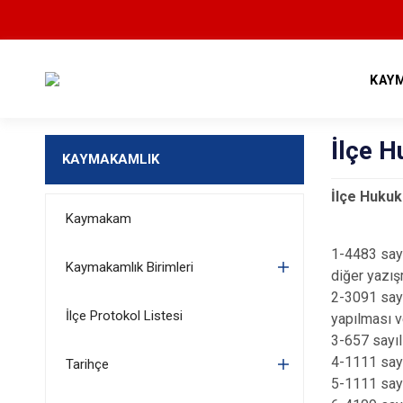
KAY
İlçe H
KAYMAKAMLIK
İlçe Hukuk 
Kaymakam
1-4483 sayı
Kaymakamlık Birimleri
diğer yazış
2-3091 sayı
İlçe Protokol Listesi
yapılması v
3-657 sayıl
4-1111 sayı
Tarihçe
5-1111 sayı