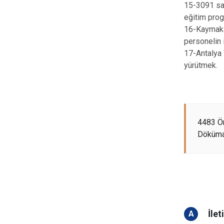
15-3091 say
eğitim prog
16-Kaymakam
personelin 
17-Antalya 
yürütmek.
4483 Ö
Döküma
İlet
A