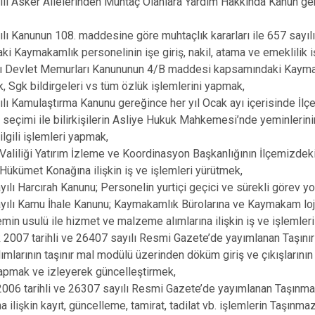
lı Asker Ailelerinden Muhtaç Olanlara Yardım Hakkında Kanun gere
İbradı
lı Kanunun 108. maddesine göre muhtaçlık kararları ile 657 sayı
Demre
i Kaymakamlık personelinin işe giriş, nakil, atama ve emeklilik 
Kaş
ı Devlet Memurları Kanununun 4/B maddesi kapsamındaki Kaymakaml
Kemer
k, Sgk bildirgeleri vs tüm özlük işlemlerini yapmak,
lı Kamulaştırma Kanunu gereğince her yıl Ocak ayı içerisinde İlçe H
in seçimi ile bilirkişilerin Asliye Hukuk Mahkemesi’nde yeminlerini
e ilgili işlemleri yapmak,
Valiliği Yatırım İzleme ve Koordinasyon Başkanlığının İlçemizdeki
Hükümet Konağına ilişkin iş ve işlemleri yürütmek,
lı Harcırah Kanunu; Personelin yurtiçi geçici ve sürekli görev yolluk
yılı Kamu İhale Kanunu; Kaymakamlık Bürolarına ve Kaymakam lo
min usulü ile hizmet ve malzeme alımlarına ilişkin iş ve işlemler
2007 tarihli ve 26407 sayılı Resmi Gazete’de yayımlanan Taşınır 
mlarının taşınır mal modülü üzerinden döküm giriş ve çıkışlarını
 yapmak ve izleyerek güncelleştirmek,
006 tarihli ve 26307 sayılı Resmi Gazete’de yayımlanan Taşınm
na ilişkin kayıt, güncelleme, tamirat, tadilat vb. işlemlerin Taşı