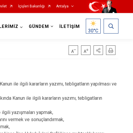
vlet
İçişleri Bakanlığı
Antalya
LERİMİZ
GÜNDEM
İLETİŞİM
30
°C
Korkuteli
un ile ilgili kararların yazımı, tebligatların yapılması ve
Kumluca
a Kanun ile ilgili kararların yazımı, tebligatların
Manavgat
Serik
 ilgili yazışmaları yapmak,
Aksu
larını vermek ve sonuçlandırmak,
pmak,
Döşemealtı