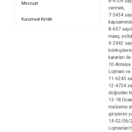
6-4109 sayı
Mevzuat
vermek,
7-5434 sayı
Kurumsal Kimlik
kapsamındak
8-657 sayıl
maaş, yollu
9-2942 sayı
bilirkişiler
kararları il
10-Antalya 
Lojmanı ve 
11-6245 sayı
12-4734 sa
doğrudan te
13-18 Ocak 
malzeme alı
girişlerini
14-02/06/2
Lojmanları’