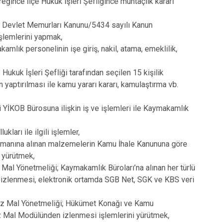
ğince İlçe Hukuk İşleri Şefliğince muhtaçlık kararı
Kepez
lı Devlet Memurları Kanunu/5434 sayılı Kanun
Konyaaltı
işlemlerini yapmak,
Muratpaşa
ık personelinin işe giriş, nakil, atama, emeklilik,
ukuk İşleri Şefliği tarafından seçilen 15 kişilik
n yaptırılması ile kamu yararı kararı, kamulaştırma vb.
 YİKOB Bürosuna ilişkin iş ve işlemleri ile Kaymakamlık
ları ile ilgili işlemler,
jmanına alınan malzemelerin Kamu İhale Kanununa göre
i yürütmek,
Mal Yönetmeliği; Kaymakamlık Büroları’na alınan her türlü
n izlenmesi, elektronik ortamda SGB Net, SGK ve KBS veri
az Mal Yönetmeliği; Hükümet Konağı ve Kamu
nmaz Mal Modülünden izlenmesi işlemlerini yürütmek,