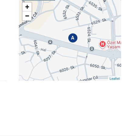
+
−
A
Leaflet