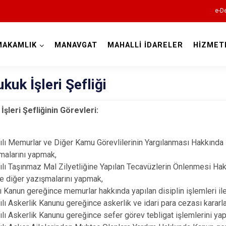
e-De
MAKAMLIK
MANAVGAT
MAHALLİ İDARELER
HİZMET
Antalya
ukuk İşleri Şefliği
İşleri Şefliğinin Görevleri:
Akseki
lı Memurlar ve Diğer Kamu Görevlilerinin Yargılanması Hakkında Kan
Alanya
malarını yapmak,
lı Taşınmaz Mal Zilyetliğine Yapılan Tecavüzlerin Önlenmesi Hakkınd
Elmalı
e diğer yazışmalarını yapmak,
Finike
ı Kanun gereğince memurlar hakkında yapılan disiplin işlemleri ile
Gazipaşa
lı Askerlik Kanunu gereğince askerlik ve idari para cezası karar
lı Askerlik Kanunu gereğince sefer görev tebligat işlemlerini ya
Gündoğmuş