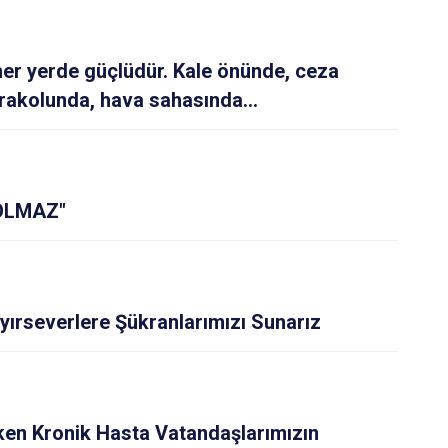
Kepez
Konyaaltı
r yerde güçlüdür. Kale önünde, ceza
Muratpaşa
arakolunda, hava sahasında...
OLMAZ"
ırseverlere Şükranlarımızı Sunarız
en Kronik Hasta Vatandaşlarımızın