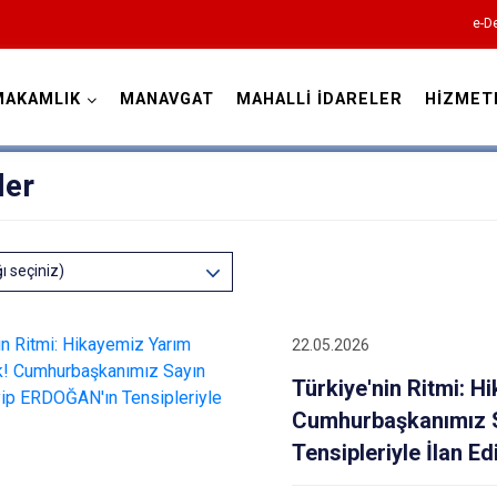
e-De
MAKAMLIK
MANAVGAT
MAHALLİ İDARELER
HİZMET
Antalya
ler
ğı seçiniz)
Akseki
Alanya
22.05.2026
Elmalı
Türkiye'nin Ritmi: 
Finike
Cumhurbaşkanımız 
Gazipaşa
Tensipleriyle İlan Edi
Gündoğmuş