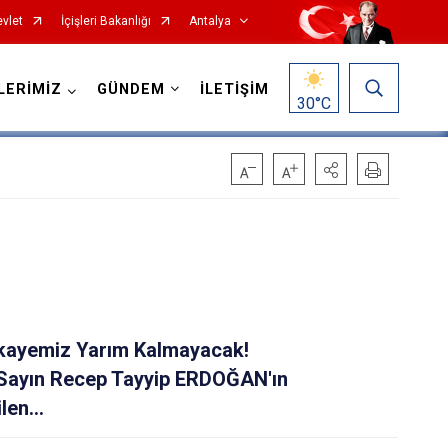
vlet
İçişleri Bakanlığı
Antalya
LERİMİZ
GÜNDEM
İLETİŞİM
30
°C
Korkuteli
Kumluca
Manavgat
Hikayemiz Yarım Kalmayacak!
Serik
Sayın Recep Tayyip ERDOĞAN'ın
Aksu
len...
Döşemealtı