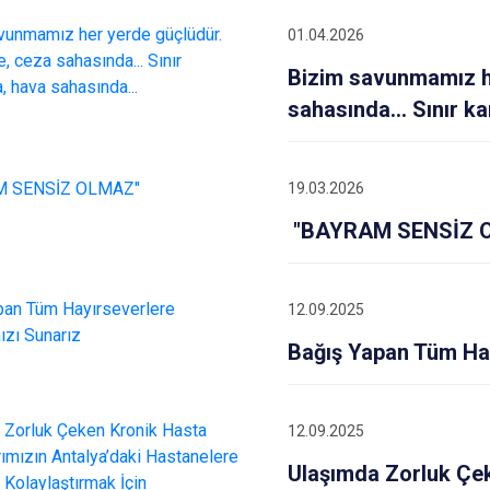
İbradı
01.04.2026
Demre
Bizim savunmamız he
Kaş
sahasında... Sınır k
Kemer
19.03.2026
"BAYRAM SENSİZ 
12.09.2025
Bağış Yapan Tüm Hay
12.09.2025
Ulaşımda Zorluk Çek